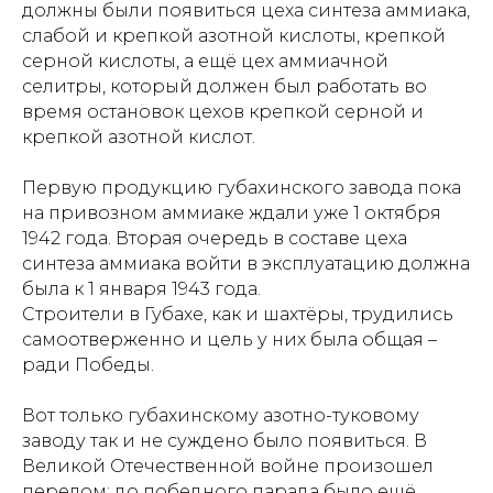
должны были появиться цеха синтеза аммиака,
слабой и крепкой азотной кислоты, крепкой
серной кислоты, а ещё цех аммиачной
селитры, который должен был работать во
время остановок цехов крепкой серной и
крепкой азотной кислот.
Первую продукцию губахинского завода пока
на привозном аммиаке ждали уже 1 октября
1942 года. Вторая очередь в составе цеха
синтеза аммиака войти в эксплуатацию должна
была к 1 января 1943 года.
Строители в Губахе, как и шахтёры, трудились
самоотверженно и цель у них была общая –
ради Победы.
Вот только губахинскому азотно-туковому
заводу так и не суждено было появиться. В
Великой Отечественной войне произошел
перелом: до победного парада было ещё