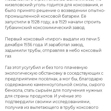
кизеловский уголь годится для коксования, и
было принято решение о возведении опытно-
промышленной коксовой батареи. Её
запустили в 1928 году, а в 1929 начали строить
Губахинский коксохимический завод.
Первый коксовый «пирог» выдали из печи 5
декабря 1936 года. И заработал завод,
задымили трубы, отправляя в небо коксовый
газ.
Газ этот усугубил и без того плачевную
экологическую обстановку в соседствующих с
предприятием посёлках, а мог бы, благодарю
содержанию каменноугольной смолы, сырого
бензола, стать сырьём для получения нужных
для страны продуктов. И учёные это
подтвердили своими исследованиями,
получив из вылетающего в трубу коксового