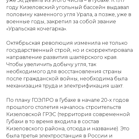
уже 36, девять из этого числа – в Губахе. К 1917
году Кизеловский угольный бассейн выдавал
половину каменного угля Урала, а позже, уже в
военные годы, закрепил за собой звание
«Уральская кочегарка».
Октябрьская революция изменила не только
государственный строй, но и скорректировала
направление развития шахтёрского края.
Чтобы увеличить добычу угля, так
необходимого для восстановления страны
после гражданской войны, необходима была
механизация труда и электрификация шахт.
По плану ГОЭЛРО в Губахе в начале 20-х годов
прошлого столетия началось строительств
Кизеловской ГРЭС (территория современной
Губахи в то время входила в состав
Кизеловского района, отсюда и название). Это
была третья электростанция в России и