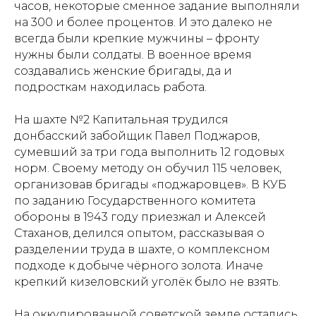
часов, некоторые сменное задание выполняли
на 300 и более процентов. И это далеко не
всегда были крепкие мужчины – фронту
нужны были солдаты. В военное время
создавались женские бригады, да и
подросткам находилась работа.
На шахте №2 Капитальная трудился
донбасский забойщик Павел Поджаров,
сумевший за три года выполнить 12 годовых
норм. Своему методу он обучил 115 человек,
организовав бригады «поджаровцев». В КУБ
по заданию Государственного комитета
обороны в 1943 году приезжал и Алексей
Стаханов, делился опытом, рассказывая о
разделении труда в шахте, о комплексном
подходе к добыче чёрного золота. Иначе
крепкий кизеловский уголёк было не взять.
На оккупированной советской земле остались