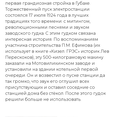
первая грандиозная стройка в Губахе.
Торжественный пуск электростанции
состоялся 17 июля 1924 года в лучших
традициях того времени: с митингом,
революционными песнями и звуком
заводского гудка. С этим гудком связана
интересная история. По воспоминаниям
участника строительства П.М. Ефимова (их
использует в книге «Кизел. ГРЭС» историк Лев
Перескоков), эту 500-килограмовую махину
заказали на Мотовилихинском заводе и
установили на здании котельной первой
очереди. Он и возвестил о пуске станции да
так громко, что звук его оглушил всех
присутствующих и оставил соседние со
станцией дома без стёкол. После этого гудок
решили больше не использовать.