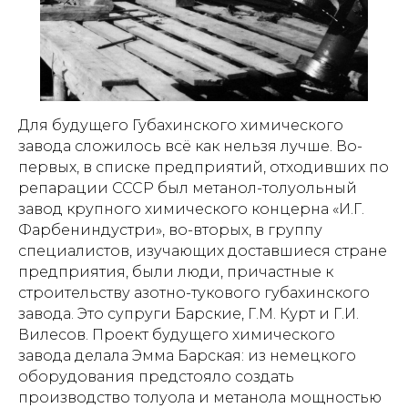
Для будущего Губахинского химического
завода сложилось всё как нельзя лучше. Во-
первых, в списке предприятий, отходивших по
репарации СССР был метанол-толуольный
завод крупного химического концерна «И.Г.
Фарбениндустри», во-вторых, в группу
специалистов, изучающих доставшиеся стране
предприятия, были люди, причастные к
строительству азотно-тукового губахинского
завода. Это супруги Барские, Г.М. Курт и Г.И.
Вилесов. Проект будущего химического
завода делала Эмма Барская: из немецкого
оборудования предстояло создать
производство толуола и метанола мощностью